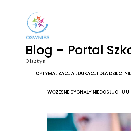
Skip
to
content
Blog – Portal S
Olsztyn
OPTYMALIZACJA EDUKACJI DLA DZIECI N
WCZESNE SYGNAŁY NIEDOSŁUCHU U 