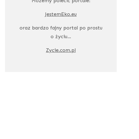
Możemy polecić portale:
JestemEko.eu
oraz bardzo fajny portal po prostu
o życiu…
Zycie.com.pl