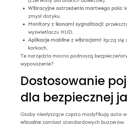
(czerwony dla bliskich obiektów).
Wibracyjne ostrzeżenia martwego pola
: 
zmysł dotyku.
Monitory z ikonami sygnalizacji
: przeksz
wyświetlaczu HUD.
Aplikacje mobilne z wibracjami
: łączą się
korkach.
Te narzędzia mocno podnoszą bezpieczeństw
wyposażenie?
Dostosowanie poj
dla bezpiecznej j
Osoby niesłyszące często modyfikują auta 
wizualne
zamiast standardowych buzzerów. N