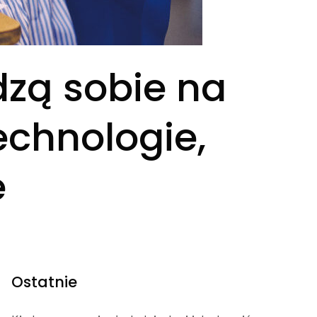
dzą sobie na
echnologie,
e
Ostatnie