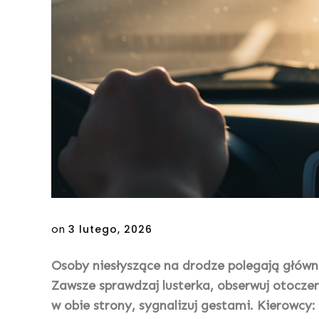
Posted
on
3 lutego, 2026
on
Osoby niesłyszące na drodze polegają główni
Zawsze sprawdzaj lusterka, obserwuj otoczeni
w obie strony, sygnalizuj gestami. Kierowcy: