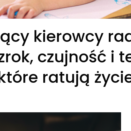
zący kierowcy ra
rok, czujność i t
które ratują życi