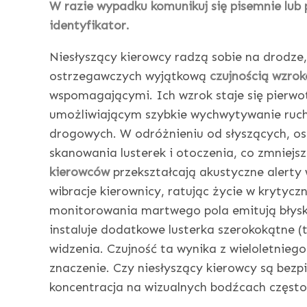
W razie wypadku komunikuj się pisemnie lu
identyfikator.
Niesłyszący kierowcy radzą sobie na drodz
ostrzegawczych wyjątkową
czujnością wzro
wspomagającymi. Ich wzrok staje się pierwo
umożliwiającym szybkie wychwytywanie ruch
drogowych. W odróżnieniu od słyszących, os
skanowania lusterek i otoczenia, co zmniejsza
kierowców
przekształcają akustyczne alerty w
wibracje kierownicy, ratując życie w kryty
monitorowania martwego pola emitują błyski
instaluje dodatkowe lusterka szerokokątne (t
widzenia. Czujność ta wynika z wieloletnieg
znaczenie. Czy niesłyszący kierowcy są bezpie
koncentracja na wizualnych bodźcach częst