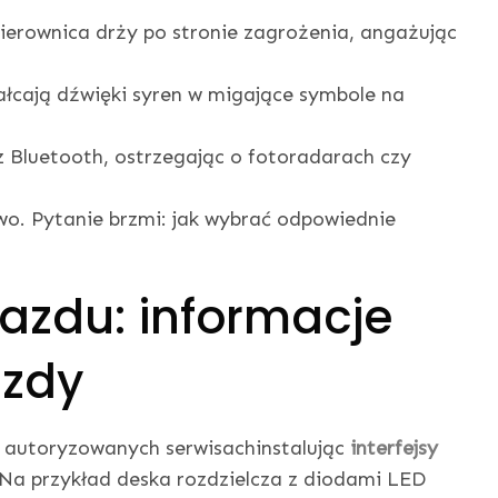
kierownica drży po stronie zagrożenia, angażując
tałcają dźwięki syren w migające symbole na
 z Bluetooth, ostrzegając o fotoradarach czy
o. Pytanie brzmi: jak wybrać odpowiednie
azdu: informacje
azdy
w autoryzowanych serwisachinstalując
interfejsy
a przykład deska rozdzielcza z diodami LED