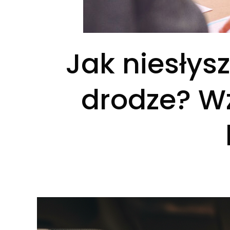
Jak niesłys
drodze? Wz