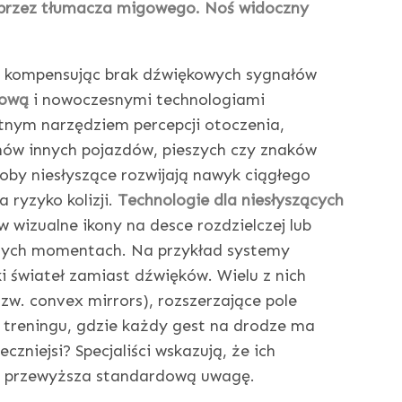
b przez tłumacza migowego. Noś widoczny
e, kompensując brak dźwiękowych sygnałów
kową
i nowoczesnymi technologiami
tnym narzędziem percepcji otoczenia,
ów innych pojazdów, pieszych czy znaków
oby niesłyszące rozwijają nawyk ciągłego
 ryzyko kolizji.
Technologie dla niesłyszących
 wizualne ikony na desce rozdzielczej lub
cznych momentach. Na przykład systemy
 świateł zamiast dźwięków. Wielu z nich
zw. convex mirrors), rozszerzające pole
o treningu, gdzie każdy gest na drodze ma
czniejsi? Specjaliści wskazują, że ich
o przewyższa standardową uwagę.