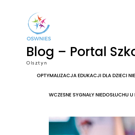
Skip
to
content
Blog – Portal S
Olsztyn
OPTYMALIZACJA EDUKACJI DLA DZIECI N
WCZESNE SYGNAŁY NIEDOSŁUCHU U 