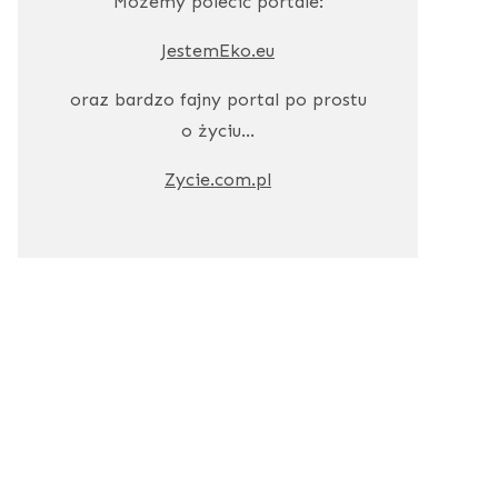
Możemy polecić portale:
JestemEko.eu
oraz bardzo fajny portal po prostu
o życiu…
Zycie.com.pl