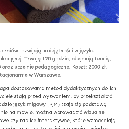
uczniów rozwijają umiejętności w języku
ukacyjnej. Trwają 120 godzin, obejmują teorię,
 oraz uczelnie pedagogiczne. Koszt: 2000 zł.
 stacjonarnie w Warszawie.
ga dostosowania metod dydaktycznych do ich
ciele stają przed wyzwaniem, by przekształcić
 gdzie
język migowy
(PJM) staje się podstawą
cznie na mowie, można wprowadzić
wizualne
zkowe czy tablice interaktywne, które wzmacniają
niesłyszący często lepiej przyswajają wiedzę