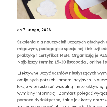
Posted
on
7 lutego, 2026
on
Szkolenia dla nauczycieli uczących głuchych 
migowym, pedagogice specjalnej i inkluzji ed
praktykę i certyfikat MEN. Organizują je PZG
Najbliższy termin: 15-30 listopada , online i
Efektywne
uczyć uczniów niesłyszących
wyma
omijalnych potrzeb komomijacyjnych. Nauczy
lekcje w przestrzeń wizualną i interaktywną,
wymiany informacji. Zamiast polegać wyłą
pomoce dydaktyczne
, takie jak karty obra
zrozumienie pojęć abstrakcyjnych. Uczniowie 