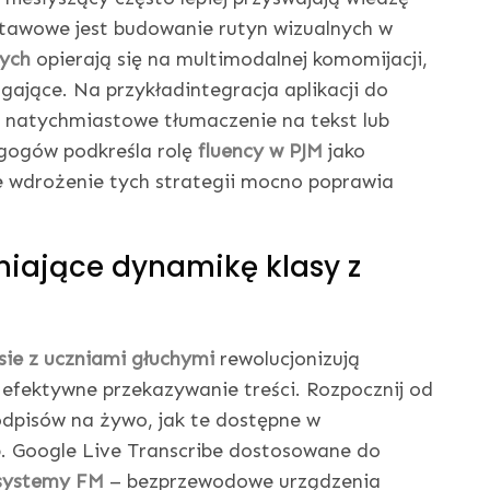
stawowe jest budowanie rutyn wizualnych w
cych
opierają się na multimodalnej komomijacji,
gające. Na przykładintegracja aplikacji do
natychmiastowe tłumaczenie na tekst lub
agogów podkreśla rolę
fluency w PJM
jako
 wdrożenie tych strategii mocno poprawia
niające dynamikę klasy z
ie z uczniami głuchymi
rewolucjonizują
 efektywne przekazywanie treści. Rozpocznij od
pisów na żywo, jak te dostępne w
. Google Live Transcribe dostosowane do
systemy FM
– bezprzewodowe urządzenia