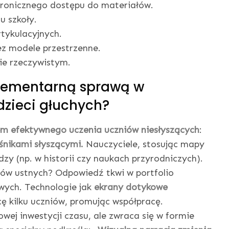
hronicznego dostępu do materiałów.
u szkoły.
tykulacyjnych.
ez modele przestrzenne.
ie rzeczywistym.
 elementarną sprawą w
dzieci głuchych?
em efektywnego uczenia uczniów niesłyszących
:
śnikami słyszącymi.
Nauczyciele, stosując mapy
dzy (np. w historii czy naukach przyrodniczych).
tów ustnych? Odpowiedź tkwi w portfolio
owych. Technologie jak
ekrany dotykowe
ę kilku uczniów, promując współpracę.
j inwestycji czasu, ale zwraca się w formie