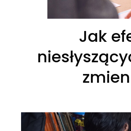
Jak ef
niesłyszący
zmien