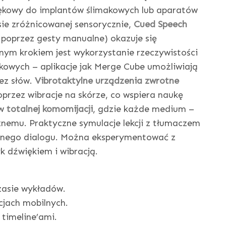
iękowy do implantów ślimakowych lub aparatów
sie zróżnicowanej sensorycznie,
Cued Speech
oprzez gesty manualne) okazuje się
nnym krokiem jest wykorzystanie rzeczywistości
ukowych – aplikacje jak Merge Cube umożliwiają
ez słów.
Vibrotaktylne urządzenia zwrotne
poprzez wibracje na skórze, co wspiera naukę
 w
totalnej komomijacji
, gdzie każde medium –
cznemu. Praktyczne symulacje lekcji z tłumaczem
nego dialogu. Można eksperymentować z
k dźwiękiem i wibracją.
asie wykładów.
cjach mobilnych.
 timeline’ami.